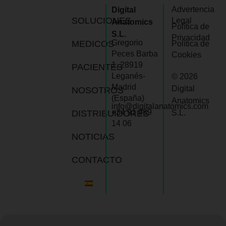
Advertencia
Digital
SOLUCIONES
Legal
Anatomics
Política de
S.L.
Privacidad
Gregorio
MEDICOS
Política de
Peces Barba
Cookies
1, 28919
PACIENTES
Leganés-
© 2026
Madrid
Digital
NOSOTROS
(España)
Anatomics
info@digitalanatomics.com
+34 91 989
DISTRIBUIDORES
S.L.
14 06
NOTICIAS
CONTACTO