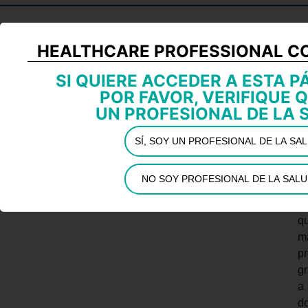
HEALTHCARE PROFESSIONAL C
El
SI QUIERE ACCEDER A ESTA P
so
POR FAVOR, VERIFIQUE 
pr
UN PROFESIONAL DE LA 
d
Di
SÍ, SOY UN PROFESIONAL DE LA SA
A
d
NO SOY PROFESIONAL DE LA SAL
la
g
qu
m
pr
gr
a
d